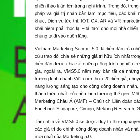
phiên thảo luận lớn trong nghị trình. Trong đó, trọn
pháp và giá trị nhân bản làm mục tiêu, các khái 
khúc, Dịch vụ tức thì, IOT, CX, AR và VR marketin
khái niệm phải “học lại – tái tạo” cho mọi nhà ch
chúng ta đi vào quên lãng.
Vietnam Marketing Summit 5.0 là diễn đàn của nh
cứu trao đổi chia sẻ những giá trị hữu ích nhất tr
diễn đàn được chia sẻ những công trình nghiên cứ
gia, ngoài ra, VMS5.0 năm nay bàn tất cả những 
trường kinh doanh Việt nam, hơn 20 diễn giả, chu
năng lượng sáng tạo cho cộng đồng doanh nhân, nh
thách thức nhất của nền kinh thương thế giới. Một
Marketing Châu Á (AMF) – Chủ tịch Liên đoàn cá
Facebook Singapore, Cimigo, Mekong Research,
Tầm nhìn về VMS5.0 sẽ được duy trì thường xuyên
các giá trị do chính cộng đồng doanh nhân và nhà 
mới nhất của Marketing 5.0.