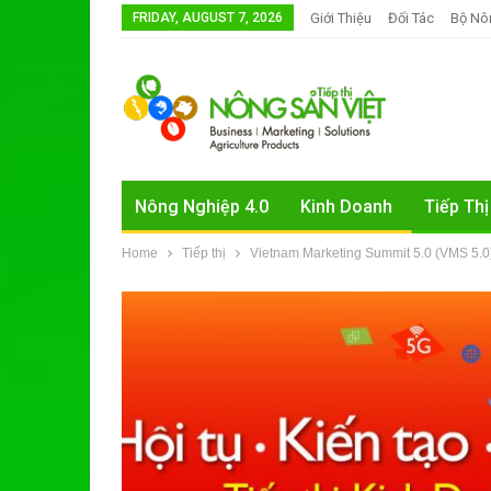
FRIDAY, AUGUST 7, 2026
Giới Thiệu
Đối Tác
Bộ Nô
Nông Nghiệp 4.0
Kinh Doanh
Tiếp Thị
Home
Tiếp thị
Vietnam Marketing Summit 5.0 (VMS 5.0