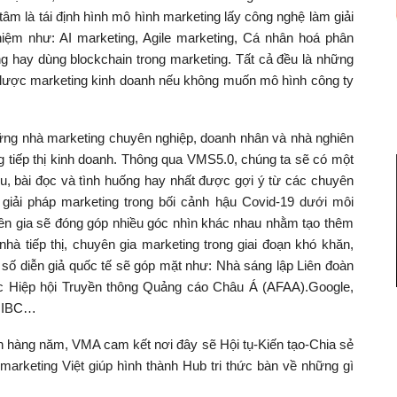
g tâm là tái định hình mô hình marketing lấy công nghệ làm giải
niệm như: AI marketing, Agile marketing, Cá nhân hoá phân
g hay dùng blockchain trong marketing. Tất cả đều là những
iến lược marketing kinh doanh nếu không muốn mô hình công ty
ững nhà marketing chuyên nghiệp, doanh nhân và nhà nghiên
ong tiếp thị kinh doanh. Thông qua VMS5.0, chúng ta sẽ có một
u, bài đọc và tình huống hay nhất được gợi ý từ các chuyên
giải pháp marketing trong bối cảnh hậu Covid-19 dưới môi
yên gia sẽ đóng góp nhiều góc nhìn khác nhau nhằm tạo thêm
à tiếp thị, chuyên gia marketing trong giai đoạn khó khăn,
 số diễn giả quốc tế sẽ góp mặt như: Nhà sáng lập Liên đoàn
c Hiệp hội Truyền thông Quảng cáo Châu Á (AFAA).Google,
 GIBC…
 hàng năm, VMA cam kết nơi đây sẽ Hội tụ-Kiến tạo-Chia sẻ
marketing Việt giúp hình thành Hub tri thức bàn về những gì