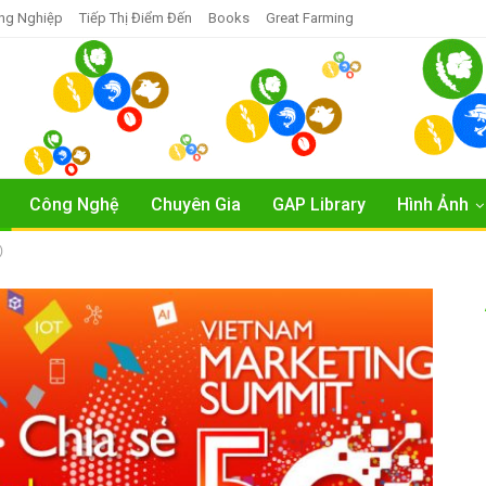
ng Nghiệp
Tiếp Thị Điểm Đến
Books
Great Farming
Công Nghệ
Chuyên Gia
GAP Library
Hình Ảnh
)