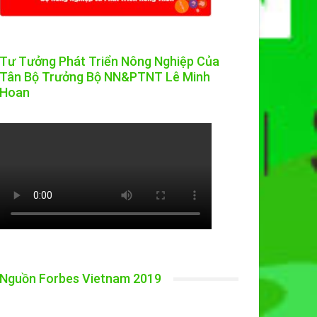
Tư Tưởng Phát Triển Nông Nghiệp Của
Tân Bộ Trưởng Bộ NN&PTNT Lê Minh
Hoan
Nguồn Forbes Vietnam 2019