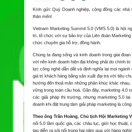
Kính gửi: Quý Doanh nghiệp, cộng đồng các nhà tiế
thân mến!
Vietnam Marketing Summit 5.0 (VMS 5.0) là hội ng
trì, tổ chức với sự bảo trợ của Liên đoàn Marketi
chức chuyên gia hỗ trợ, đồng hành.
Chúng ta đang sống và kinh doanh trong giai đoạn 
với nền kinh doanh hiện đại không phải do chính trị
lực công nghệ dẫn dắt và định nghĩa lại mọi ngành 
giá trị khách hàng bằng sản xuất đại trà với tiêu
hướng đến thoả mãn những phân khúc khác nhau, mar
vững trong toàn cầu hoá. Gần đây, marketing 4.0 r
các giải pháp thị trường, nhưng marketing 5.0 lại “
doanh khi đặt trung tâm giải pháp marketing là công
Theo ông Trần Hoàng, Chủ tịch Hội Marketing 
nối 5.0 tầm quốc gia, các châu lục, giới học thuật,
tạo diễn ra sôi nổi trong hai năm qua với hàng nghìn