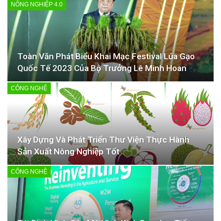
NÔNG NGHIỆP 4.0
Toàn Văn Phát Biểu Khai Mạc Festival Lúa Gạo
Quốc Tế 2023 Của Bộ Trưởng Lê Minh Hoan
CÔNG NGHỆ
Xây Dựng Và Phát Triển Thư Viện Thực Hành
Sản Xuất Nông Nghiệp Tốt
CÔNG NGHỆ