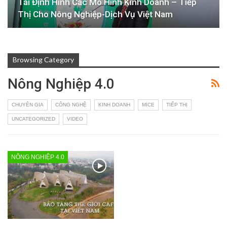
Tái Định Hình Các Mô Hình Kinh Doanh – Tiếp
Thị Cho Nông Nghiệp-Dịch Vụ Việt Nam
Browsing Category
Nông Nghiệp 4.0
CHUYÊN GIA
CÔNG NGHỆ
KINH DOANH
MICE
TIẾP THỊ
UNCATEGORIZED
VIDEO
NÔNG NGHIỆP 4.0