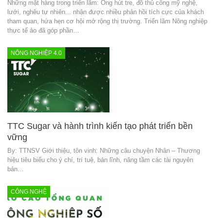
Những mặt hàng trong triển lãm: Ông hút tre, đồ thủ công mỹ nghệ,
lưới, nghêu tự nhiên... nhận được nhiều phản hồi tích cực của khách
tham quan, hứa hẹn cơ hội mở rộng thị trường. Triển lãm Nông nghiệp
thực tế ảo đã góp phần…
NÔNG NGHIỆP 4.0
TTC Sugar và hành trình kiến tạo phát triển bền
vững
By: TTNSV Giới thiệu, tôn vinh: Những câu chuyện Nhân – Thương
hiệu tiêu biểu cho ý chí, trí tuệ, bản lĩnh, nâng tầm các tài nguyên
bản…
CÔNG NGHỆ