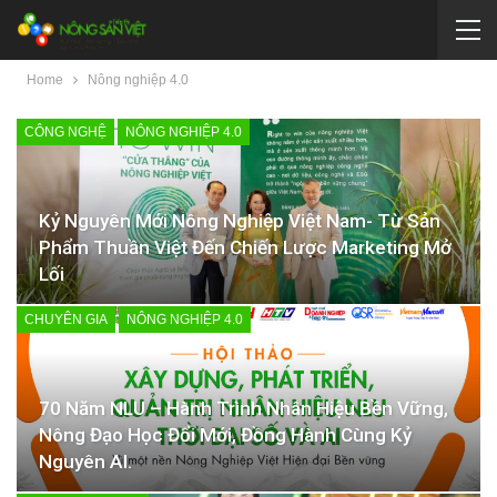
Home
Nông nghiệp 4.0
CÔNG NGHỆ
NÔNG NGHIỆP 4.0
Kỷ Nguyên Mới Nông Nghiệp Việt Nam- Từ Sản
Phẩm Thuần Việt Đến Chiến Lược Marketing Mở
Lối
CHUYÊN GIA
NÔNG NGHIỆP 4.0
70 Năm NLU – Hành Trình Nhân Hiệu Bền Vững,
Nông Đạo Học Đổi Mới, Đồng Hành Cùng Kỷ
Nguyên AI.