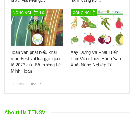
lược Marketing…
hành cùng kỷ…
NÔNG NGHIỆP 4.0
CÔNG NGHỆ
Toàn văn phát biểu khai
Xây Dựng Và Phát Triển
mạc Festival lúa gạo quốc
Thư Viện Thực Hành Sản
tế 2023 của Bộ trưởng Lê
Xuất Nông Nghiệp Tốt
Minh Hoan
PREV
NEXT
About Us TTNSV