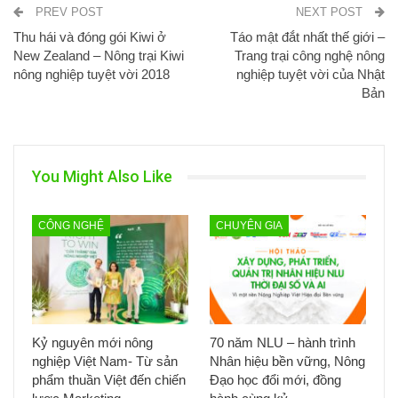
PREV POST
NEXT POST
Thu hái và đóng gói Kiwi ở
Táo mật đắt nhất thế giới –
New Zealand – Nông trại Kiwi
Trang trại công nghệ nông
nông nghiệp tuyệt vời 2018
nghiệp tuyệt vời của Nhật
Bản
You Might Also Like
CÔNG NGHỆ
CHUYÊN GIA
Kỷ nguyên mới nông
70 năm NLU – hành trình
nghiệp Việt Nam- Từ sản
Nhân hiệu bền vững, Nông
phẩm thuần Việt đến chiến
Đạo học đổi mới, đồng