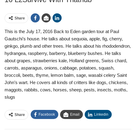
Share
This is the July 17, 2016 Back to Eden garden tour at Paul
Gautschi’s house. He talks about sequoia, apple, fig, cherry,
ginkgo, plumb and other trees. He talks about his rhododendron,
hydrangea, raspberry, barberry, blueberry bushes. He talks
about grapes, strawberries kale, Holland greens, Swiss chard,
carrots, asparagus, onions, cabbage, potatoes, squash,
broccoli, beets, thyme, lemon balm, sage, wasabi celery Saint
John’s wart. He covers all kinds of critters like dogs, chickens,
maggots, rabbits, cows, horses, sheep, pests, insects, moths,
slugs
Facebook
Email
Linkedin
Share