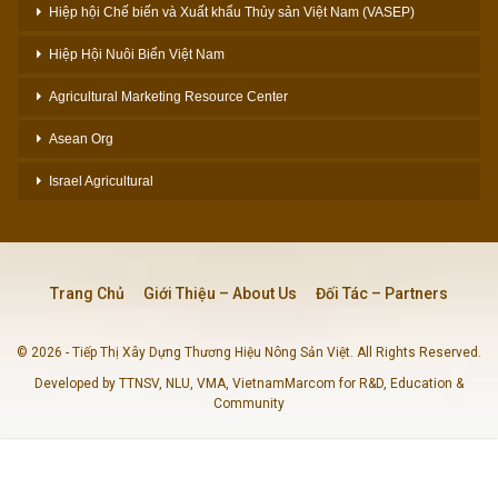
Hiệp hội Chế biến và Xuất khẩu Thủy sản Việt Nam (VASEP)
Hiệp Hội Nuôi Biển Việt Nam
Agricultural Marketing Resource Center
Asean Org
Israel Agricultural
Trang Chủ
Giới Thiệu – About Us
Đối Tác – Partners
© 2026 - Tiếp Thị Xây Dựng Thương Hiệu Nông Sản Việt. All Rights Reserved.
Developed by TTNSV, NLU, VMA, VietnamMarcom for R&D, Education &
Community