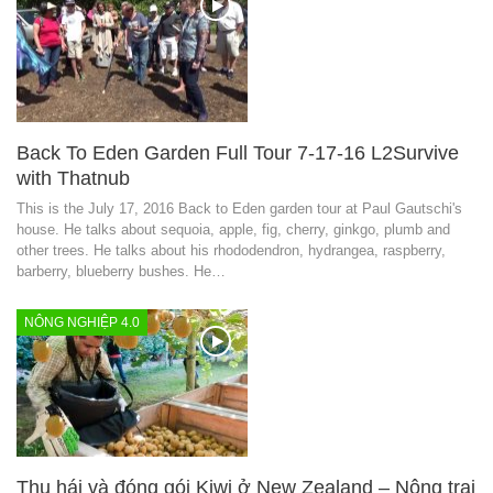
Back To Eden Garden Full Tour 7-17-16 L2Survive
with Thatnub
This is the July 17, 2016 Back to Eden garden tour at Paul Gautschi's
house. He talks about sequoia, apple, fig, cherry, ginkgo, plumb and
other trees. He talks about his rhododendron, hydrangea, raspberry,
barberry, blueberry bushes. He…
NÔNG NGHIỆP 4.0
Thu hái và đóng gói Kiwi ở New Zealand – Nông trại