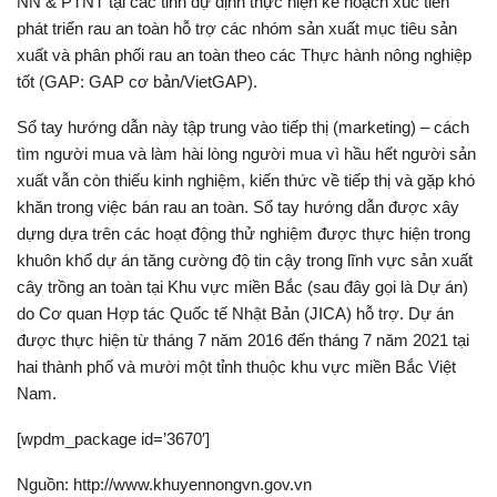
NN & PTNT tại các tỉnh dự định thực hiện kế hoạch xúc tiến
phát triển rau an toàn hỗ trợ các nhóm sản xuất mục tiêu sản
xuất và phân phối rau an toàn theo các Thực hành nông nghiệp
tốt (GAP: GAP cơ bản/VietGAP).
Sổ tay hướng dẫn này tập trung vào tiếp thị (marketing) – cách
tìm người mua và làm hài lòng người mua vì hầu hết người sản
xuất vẫn còn thiếu kinh nghiệm, kiến thức về tiếp thị và gặp khó
khăn trong việc bán rau an toàn. Sổ tay hướng dẫn được xây
dựng dựa trên các hoạt động thử nghiệm được thực hiện trong
khuôn khổ dự án tăng cường độ tin cậy trong lĩnh vực sản xuất
cây trồng an toàn tại Khu vực miền Bắc (sau đây gọi là Dự án)
do Cơ quan Hợp tác Quốc tế Nhật Bản (JICA) hỗ trợ. Dự án
được thực hiện từ tháng 7 năm 2016 đến tháng 7 năm 2021 tại
hai thành phố và mười một tỉnh thuộc khu vực miền Bắc Việt
Nam.
[wpdm_package id=’3670′]
Nguồn: http://www.khuyennongvn.gov.vn