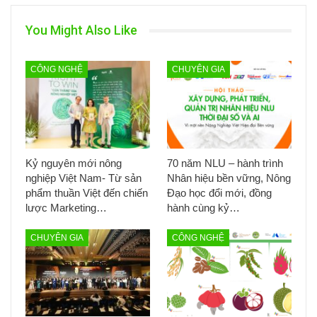
You Might Also Like
CÔNG NGHỆ
CHUYÊN GIA
Kỷ nguyên mới nông
70 năm NLU – hành trình
nghiệp Việt Nam- Từ sản
Nhân hiệu bền vững, Nông
phẩm thuần Việt đến chiến
Đạo học đổi mới, đồng
lược Marketing…
hành cùng kỷ…
CHUYÊN GIA
CÔNG NGHỆ