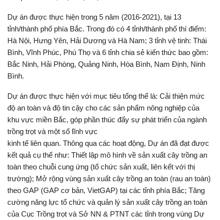
Dự án được thực hiện trong 5 năm (2016-2021), tại 13
tỉnh/thành phố phía Bắc. Trong đó có 4 tỉnh/thành phố thí điểm:
Hà Nội, Hưng Yên, Hải Dương và Hà Nam; 3 tỉnh vệ tinh: Thái
Bình, Vĩnh Phúc, Phú Thọ và 6 tỉnh chia sẻ kiến thức bao gồm:
Bắc Ninh, Hải Phòng, Quảng Ninh, Hòa Bình, Nam Định, Ninh
Bình.
Dự án được thực hiện với mục tiêu tổng thể là: Cải thiện mức
độ an toàn và độ tin cậy cho các sản phẩm nông nghiệp của
khu vực miền Bắc, góp phần thúc đẩy sự phát triển của ngành
trồng trọt và một số lĩnh vực
kinh tế liên quan. Thông qua các hoạt động, Dự án đã đạt được
kết quả cụ thể như: Thiết lập mô hình về sản xuất cây trồng an
toàn theo chuỗi cung ứng (tổ chức sản xuất, liên kết với thị
trường); Mở rộng vùng sản xuất cây trồng an toàn (rau an toàn)
theo GAP (GAP cơ bản, VietGAP) tại các tỉnh phía Bắc; Tăng
cường năng lực tổ chức và quản lý sản xuất cây trồng an toàn
của Cục Trồng trọt và Sở NN & PTNT các tỉnh trong vùng Dự