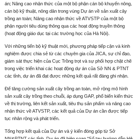
án; Nâng cao nhận thức của một bộ phận cán bộ khuyến nông,
cán bộ kỹ thuật, nông dân trong vùng Dự án về sản xuất cây
trồng an toàn; Nâng cao nhận thức về ATVSTP của một bộ
phận người tiêu dùng thông qua các hoạt động truyền thông
(hoạt động giáo dục tại các trường học của Hà Nội).
Với những tiến bộ kỹ thuật mới, phương pháp tiếp cận và kinh
nghiệm được chia sẻ từ các chuyên gia của JICA, sự chỉ đạo,
giám sát thực hiện của Cục Trồng trọt và sự phối hợp chặt chẽ
trong việc triển khai các hoạt động dự án của Sở NN & PTNT
các tỉnh, dự án đã đạt được những kết quả rất đáng ghi nhận.
Để tăng cường sản xuất cây trồng an toàn, mở rộng mô hình
sản xuất cây trồng theo chuỗi, áp dụng GAP, phổ biến kiến thức
về thị trường, liên kết sản xuất, tiêu thụ sản phẩm và nâng cao
nhận thức về ATVSTP, các kết quả của Dự án cần được tiếp
tục nhân rộng và phát triển.
Tổng hợp kết quả của Dự án và ý kiến đóng góp từ Sở
NN&PTNT các tỉnh, Dự án đã biên soạn
“Sổ tay hướng dẫn Hệ