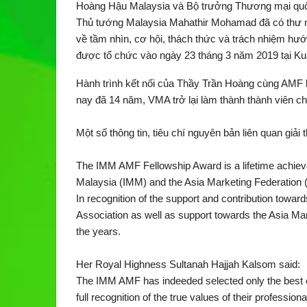
Hoàng Hậu Malaysia và Bộ trưởng Thương mại quốc 
Thủ tướng Malaysia Mahathir Mohamad đã có thư n
về tầm nhìn, cơ hội, thách thức và trách nhiệm hư
được tổ chức vào ngày 23 tháng 3 năm 2019 tại Kua
Hành trình kết nối của Thầy Trần Hoàng cùng AMF b
nay đã 14 năm, VMA trở lại làm thành thành viên 
Một số thông tin, tiêu chí nguyên bản liên quan giải
The IMM AMF Fellowship Award is a lifetime achieve
Malaysia (IMM) and the Asia Marketing Federation
In recognition of the support and contribution towa
Association as well as support towards the Asia Mar
the years.
Her Royal Highness Sultanah Hajjah Kalsom said:
The IMM AMF has indeeded selected only the best o
full recognition of the true values of their professi