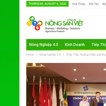
THURSDAY, AUGUST 6, 2026
Giới Thiệu
Đối Tác
Bộ
Nông Nghiệp 4.0
Kinh Doanh
Tiếp Thị
Home
Nông nghiệp 4.0
Thầy Trần Hoàng nhận giải th