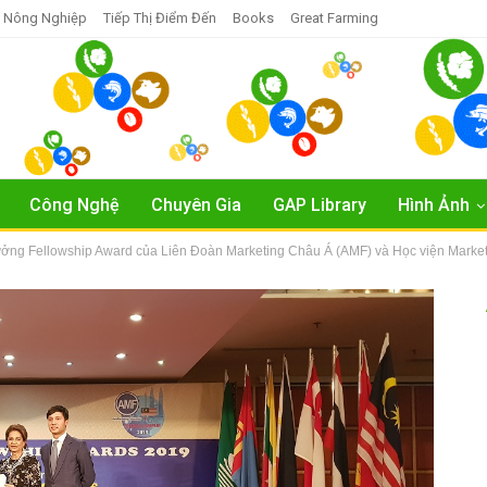
 Nông Nghiệp
Tiếp Thị Điểm Đến
Books
Great Farming
Công Nghệ
Chuyên Gia
GAP Library
Hình Ảnh
ưởng Fellowship Award của Liên Đoàn Marketing Châu Á (AMF) và Học viện Market