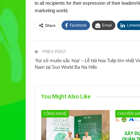
to all recipients for their expression of their leade
marketing world.
Facebook
Email
Linkedi
Share
PREV POST
‘Xứ sở muôn sắc hoa’ – Lễ hội hoa Tulip lớn nhất Vi
Nam tại Sun World Ba Na Hills
You Might Also Like
CÔNG NGHỆ
CHUYÊN GI