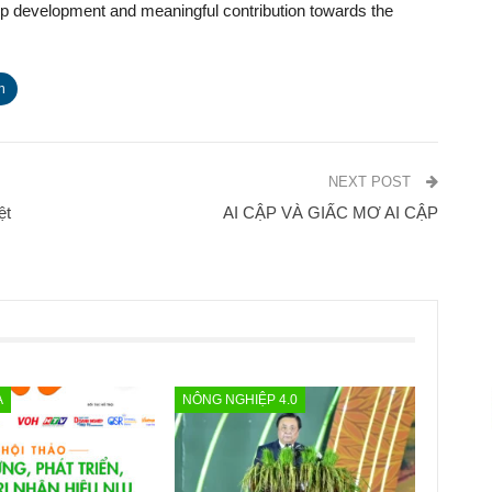
rship development and meaningful contribution towards the
n
NEXT POST
ệt
AI CẬP VÀ GIẤC MƠ AI CẬP
A
NÔNG NGHIỆP 4.0