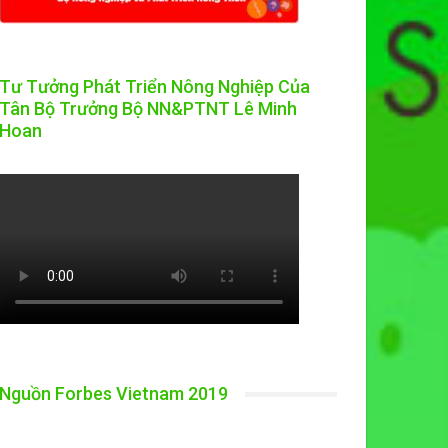
Tư Tưởng Phát Triển Nông Nghiệp Của
Tân Bộ Trưởng Bộ NN&PTNT Lê Minh
Hoan
Nguồn Forbes Vietnam 2019