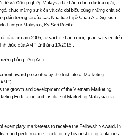
tế và Công nghiệp Malaysia là khách danh dự trao giải,
gỏ, chúc mừng sự kiện và các đại biểu cùng những chia sẻ
ớng đến tương lai của các Nhà tiếp thị ở Châu Á …Sự kiện
la Lumpur Malaysia, Ks Seri Pacific.
ắt đầu từ năm 2005, từ vai trò khách mời, quan sát viên đến
chính thức của AMF từ tháng 10/2015…
 thưởng bằng tiếng Anh:
ment award presented by the Institute of Marketing
 (AMF)
rds the growth and development of the Vietnam Marketing
keting Federation and Institute of Marketing Malaysia over
f exemplary marketeers to receive the Fellowship Award. In
onalism and performance. I extend my heariest congratulations